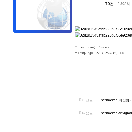
0건
308회
* Temp. Range : As order
* Lamp Type : 220V, 25㎜ Ø, LED
이전글
Thermostat (매립형)
다음글
Thermostat W/Signal